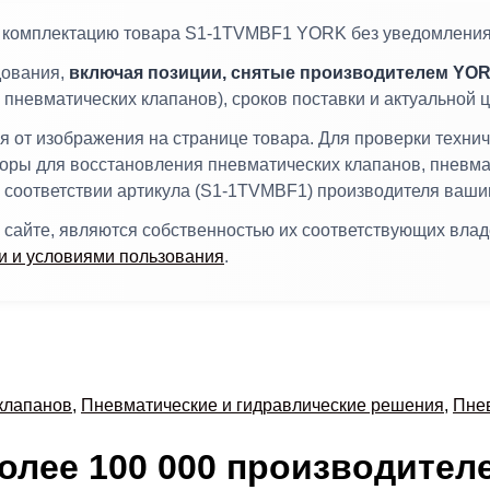
и комплектацию товара S1-1TVMBF1 YORK без уведомления
дования,
включая позиции, снятые производителем YOR
невматических клапанов), сроков поставки и актуальной 
от изображения на странице товара. Для проверки технич
боры для восстановления пневматических клапанов, пневм
в соответствии артикула (S1-1TVMBF1) производителя ваш
 сайте, являются собственностью их соответствующих вла
 и условиями пользования
.
клапанов
,
Пневматические и гидравлические решения
,
Пнев
олее 100 000 производител