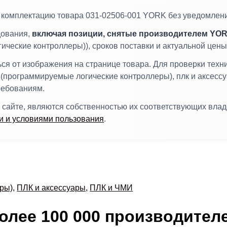
и комплектацию товара 031-02506-001 YORK без уведомлен
дования,
включая позиции, снятые производителем YOR
ические контроллеры)), сроков поставки и актуальной цен
я от изображения на странице товара. Для проверки техн
 (программируемые логические контроллеры), плк и аксессу
ребованиям.
 сайте, являются собственностью их соответствующих вла
 и условиями пользования
.
ры)
,
ПЛК и аксессуары
,
ПЛК и ЧМИ
олее 100 000 производител