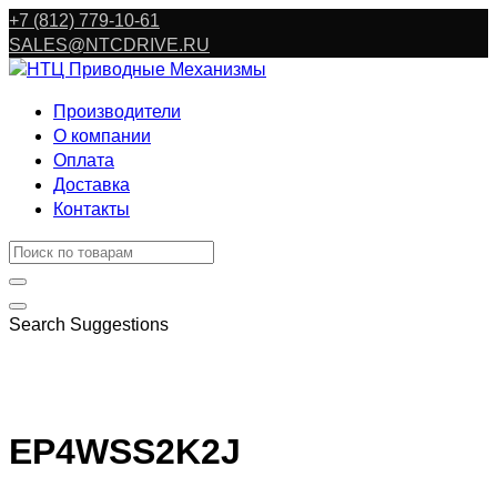
Перейти
+7 (812) 779-10-61
к
SALES@NTCDRIVE.RU
содержанию
Производители
О компании
Оплата
Доставка
Контакты
Search Suggestions
EP4WSS2K2J