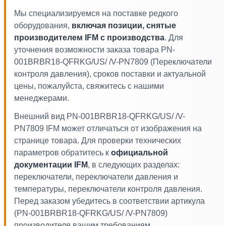
Мы специализируемся на поставке редкого
оборудования,
включая позиции, снятые
производителем IFM с производства
. Для
уточнения возможности заказа товара PN-
001BRBR18-QFRKG/US/ /V-PN7809 (Переключатели
контроля давления), сроков поставки и актуальной
цены, пожалуйста, свяжитесь с нашими
менеджерами.
Внешний вид PN-001BRBR18-QFRKG/US/ /V-
PN7809 IFM может отличаться от изображения на
странице товара. Для проверки технических
параметров обратитесь к
официальной
документации IFM
, в следующих разделах:
переключатели, переключатели давления и
температуры, переключатели контроля давления.
Перед заказом убедитесь в соответствии артикула
(PN-001BRBR18-QFRKG/US/ /V-PN7809)
производителя вашим требованиям.