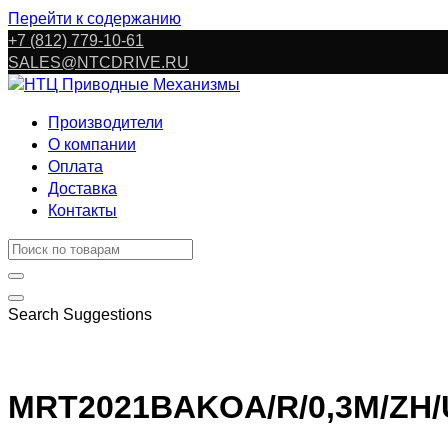
Перейти к содержанию
+7 (812) 779-10-61
SALES@NTCDRIVE.RU
Производители
О компании
Оплата
Доставка
Контакты
Search Suggestions
MRT2021BAKOA/R/0,3M/ZH/