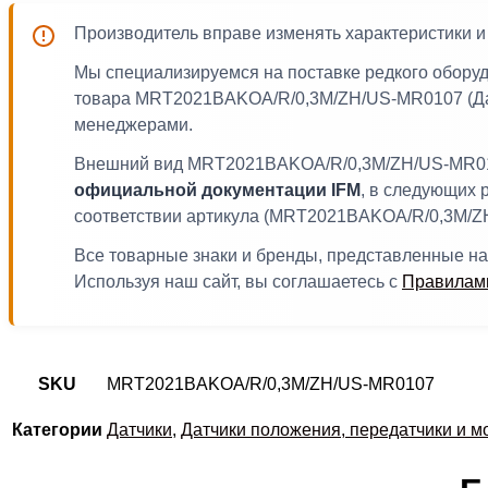
Производитель вправе изменять характеристики
Мы специализируемся на поставке редкого обору
товара MRT2021BAKOA/R/0,3M/ZH/US-MR0107 (Датч
менеджерами.
Внешний вид MRT2021BAKOA/R/0,3M/ZH/US-MR0107 
официальной документации IFM
, в следующих 
соответствии артикула (MRT2021BAKOA/R/0,3M/Z
Все товарные знаки и бренды, представленные на
Используя наш сайт, вы соглашаетесь с
Правилами
SKU
MRT2021BAKOA/R/0,3M/ZH/US-MR0107
Категории
Датчики
,
Датчики положения, передатчики и 