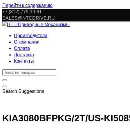
Перейти к содержанию
+7 (812) 779-10-61
SALES@NTCDRIVE.RU
Производители
О компании
Оплата
Доставка
Контакты
Search Suggestions
KIA3080BFPKG/2T/US-KI508