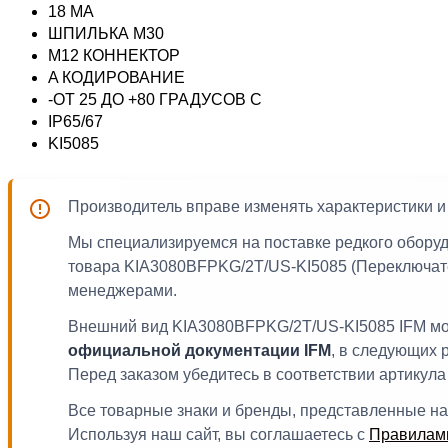
18 MA
ШПИЛЬКА M30
M12 КОННЕКТОР
A КОДИРОВАНИЕ
-ОТ 25 ДО +80 ГРАДУСОВ С
IP65/67
KI5085
Производитель вправе изменять характеристики 
Мы специализируемся на поставке редкого обору
товара KIA3080BFPKG/2T/US-KI5085 (Переключател
менеджерами.
Внешний вид KIA3080BFPKG/2T/US-KI5085 IFM може
официальной документации IFM
, в следующих 
Перед заказом убедитесь в соответствии артику
Все товарные знаки и бренды, представленные на
Используя наш сайт, вы соглашаетесь с
Правилами