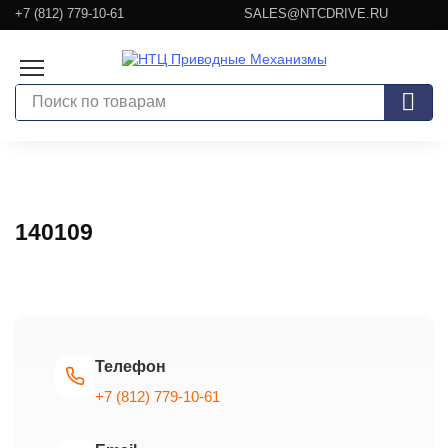
Перейти
+7 (812) 779-10-61
SALES@NTCDRIVE.RU
к
содержанию
140109
Телефон
+7 (812) 779-10-61